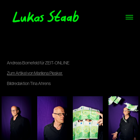
Wer ist der Reichste im ganzen 
Land?
Andreas Bornefeld für ZEIT-ONLINE
Zum Artikel von Marilena Piesker.
Bildredaktion Tina Ahrens