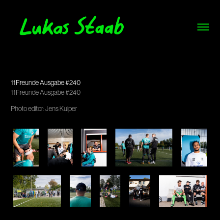
Tag der Amateure
11Freunde Ausgabe #240
11Freunde Ausgabe #240
Photo editor: Jens Kuiper